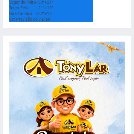
Segunda-Feira
+
30°
+
21°
Terça-Feira
+
21°
+
19°
Quarta-Feira
+
22°
+
17°
Ver Previsão de 7 Dias