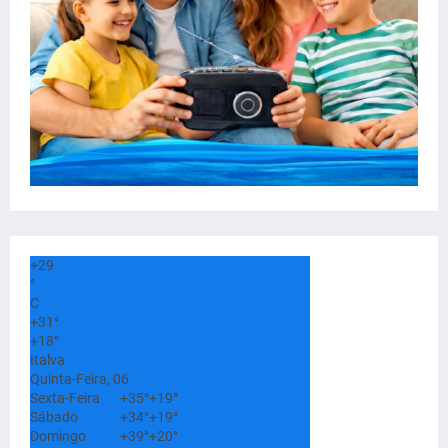
+
29
°
C
+
31°
+
18°
Italva
Quinta-Feira, 06
Sexta-Feira
+
35°
+
19°
Sábado
+
34°
+
19°
Domingo
+
39°
+
20°