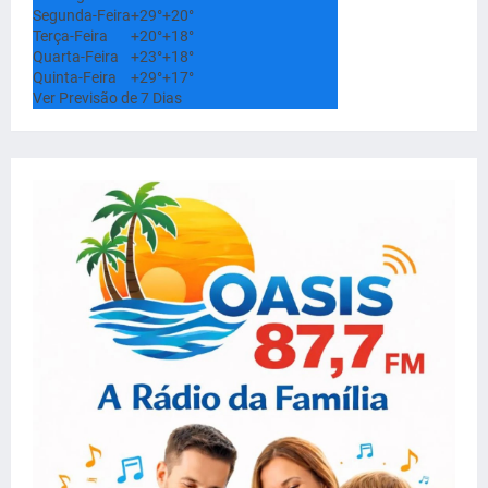
Segunda-Feira
+
29°
+
20°
Terça-Feira
+
20°
+
18°
Quarta-Feira
+
23°
+
18°
Quinta-Feira
+
29°
+
17°
Ver Previsão de 7 Dias