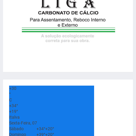
+
30
°
C
+
34°
+
19°
Italva
Sexta-Feira, 07
Sábado
+
34°
+
20°
Domingo
+
39°
+
20°