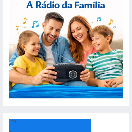
+
29
°