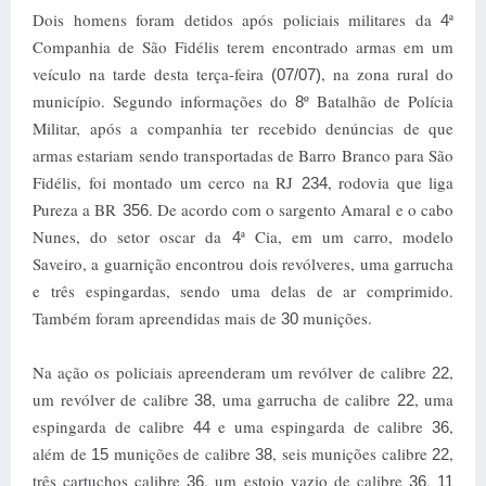
Dois homens foram detidos após policiais militares da
ª
4
Companhia de São Fidélis terem encontrado armas em um
veículo na tarde desta terça-feira
, na zona rural do
(07/07)
município. Segundo informações do
º Batalhão de Polícia
8
Militar, após a companhia ter recebido denúncias de que
armas estariam sendo transportadas de Barro Branco para São
Fidélis, foi montado um cerco na RJ
, rodovia que liga
234
Pureza a BR
. De acordo com o sargento Amaral e o cabo
356
Nunes, do setor oscar da
ª Cia, em um carro, modelo
4
Saveiro, a guarnição encontrou dois revólveres, uma garrucha
e três espingardas, sendo uma delas de ar comprimido.
Também foram apreendidas mais de
munições.
30
Na ação os policiais apreenderam um revólver de calibre
,
22
um revólver de calibre
, uma garrucha de calibre
, uma
38
22
espingarda de calibre
e uma espingarda de calibre
,
44
36
além de
munições de calibre
, seis munições calibre
,
15
38
22
três cartuchos calibre
, um estojo vazio de calibre
,
36
36
11