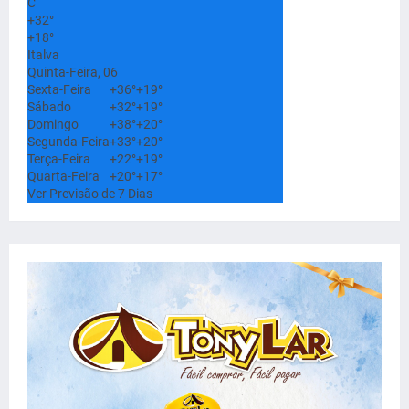
C
+
32°
+
18°
Italva
Quinta-Feira, 06
Sexta-Feira
+
36°
+
19°
Sábado
+
32°
+
19°
Domingo
+
38°
+
20°
Segunda-Feira
+
33°
+
20°
Terça-Feira
+
22°
+
19°
Quarta-Feira
+
20°
+
17°
Ver Previsão de 7 Dias