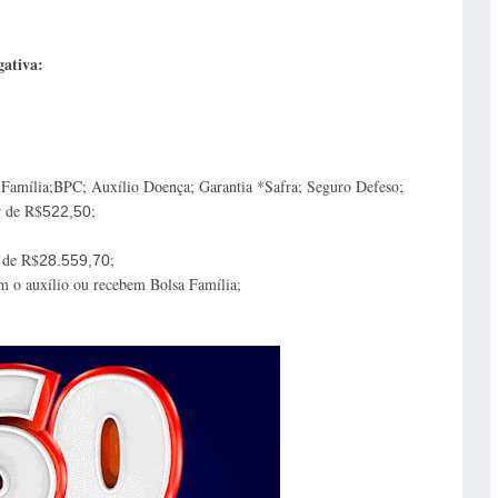
gativa:
 Família;BPC; Auxílio Doença; Garantia *Safra; Seguro Defeso;
r de R$
;
522,50
 de R$
;
28.559,70
m o auxílio ou recebem Bolsa Família;