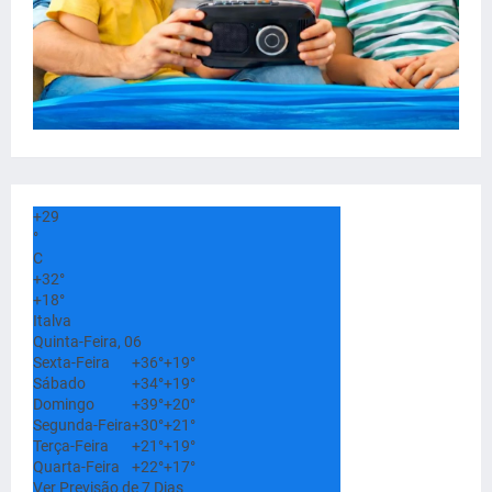
+
29
°
C
+
32°
+
18°
Italva
Quinta-Feira, 06
Sexta-Feira
+
36°
+
19°
Sábado
+
34°
+
19°
Domingo
+
39°
+
20°
Segunda-Feira
+
30°
+
21°
Terça-Feira
+
21°
+
19°
Quarta-Feira
+
22°
+
17°
Ver Previsão de 7 Dias