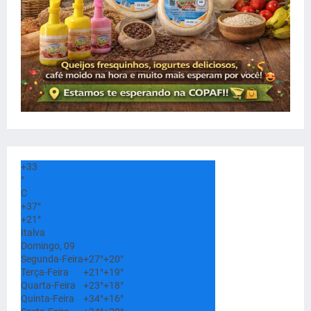
+
33
°
C
+
37°
+
21°
Italva
Domingo, 09
Segunda-Feira
+
27°
+
20°
Terça-Feira
+
21°
+
19°
Quarta-Feira
+
23°
+
18°
Quinta-Feira
+
34°
+
16°