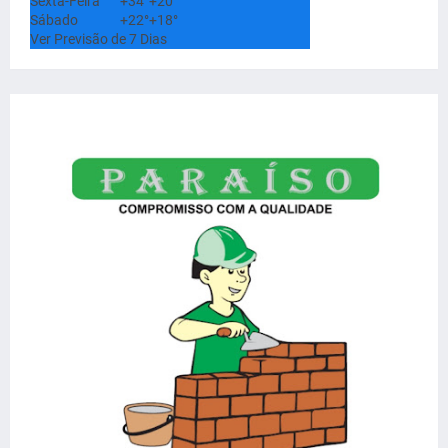
Sexta-Feira
+
34°
+
20°
Sábado
+
22°
+
18°
Ver Previsão de 7 Dias