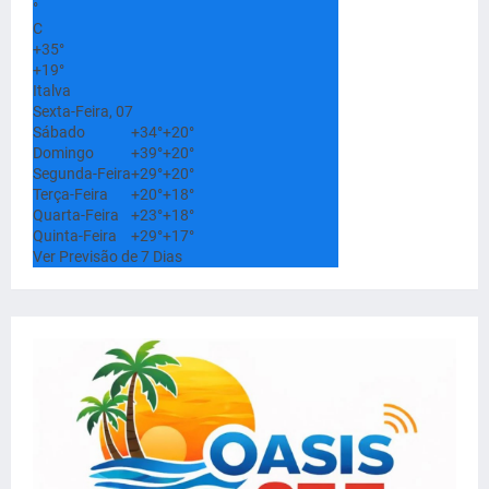
°
C
+
35°
+
19°
Italva
Sexta-Feira, 07
Sábado
+
34°
+
20°
Domingo
+
39°
+
20°
Segunda-Feira
+
29°
+
20°
Terça-Feira
+
20°
+
18°
Quarta-Feira
+
23°
+
18°
Quinta-Feira
+
29°
+
17°
Ver Previsão de 7 Dias