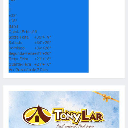
°
C
+
32°
+
18°
Italva
Quinta-Feira, 06
Sexta-Feira
+
36°
+
19°
Sábado
+
34°
+
20°
Domingo
+
39°
+
20°
Segunda-Feira
+
31°
+
20°
Terça-Feira
+
21°
+
18°
Quarta-Feira
+
21°
+
16°
Ver Previsão de 7 Dias