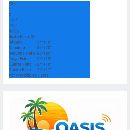
+
32
°
C
+
34°
+
19°
Italva
Sexta-Feira, 07
Sábado
+
34°
+
19°
Domingo
+
39°
+
20°
Segunda-Feira
+
28°
+
20°
Terça-Feira
+
20°
+
19°
Quarta-Feira
+
24°
+
18°
Quinta-Feira
+
29°
+
17°
Ver Previsão de 7 Dias