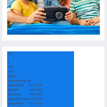
+
29
°
C
+
32°
+
18°
Italva
Quinta-Feira, 06
Sexta-Feira
+
36°
+
19°
Sábado
+
34°
+
19°
Domingo
+
39°
+
20°
Segunda-Feira
+
30°
+
21°
Terça-Feira
+
21°
+
19°