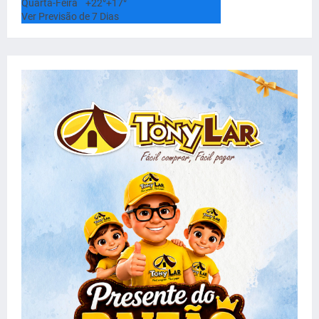
Quarta-Feira
+
22°
+
17°
Ver Previsão de 7 Dias