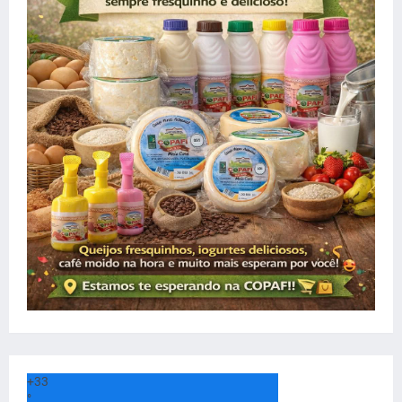
+
33
°