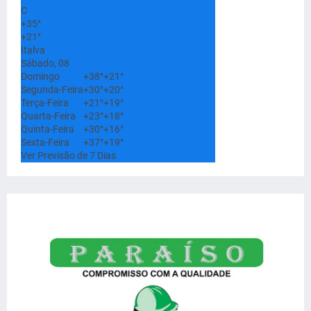
C
+
35°
+
21°
Italva
Sábado, 08
Domingo
+
38°
+
21°
Segunda-Feira
+
30°
+
20°
Terça-Feira
+
21°
+
19°
Quarta-Feira
+
23°
+
18°
Quinta-Feira
+
30°
+
16°
Sexta-Feira
+
37°
+
19°
Ver Previsão de 7 Dias