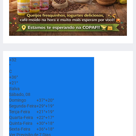
+
32
°
C
+
36°
+
21°
Italva
Sábado, 08
Domingo
+
37°
+
20°
Segunda-Feira
+
29°
+
19°
Terça-Feira
+
21°
+
19°
Quarta-Feira
+
22°
+
17°
Quinta-Feira
+
30°
+
18°
Sexta-Feira
+
36°
+
18°
Ver Previsão de 7 Dias