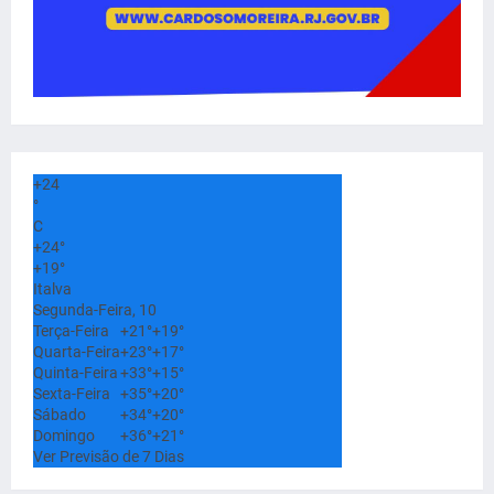
+
24
°
C
+
24°
+
19°
Italva
Segunda-Feira, 10
Terça-Feira
+
21°
+
19°
Quarta-Feira
+
23°
+
17°
Quinta-Feira
+
33°
+
15°
Sexta-Feira
+
35°
+
20°
Sábado
+
34°
+
20°
Domingo
+
36°
+
21°
Ver Previsão de 7 Dias