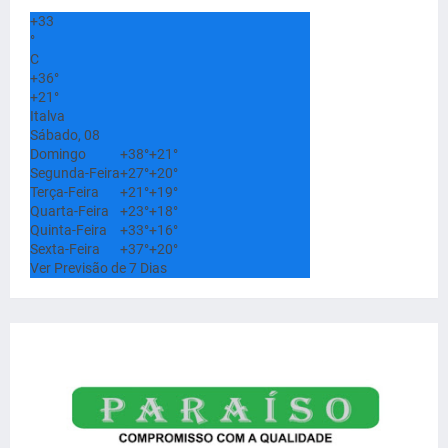
+
33
°
C
+
36°
+
21°
Italva
Sábado, 08
Domingo
+
38°
+
21°
Segunda-Feira
+
27°
+
20°
Terça-Feira
+
21°
+
19°
Quarta-Feira
+
23°
+
18°
Quinta-Feira
+
33°
+
16°
Sexta-Feira
+
37°
+
20°
Ver Previsão de 7 Dias