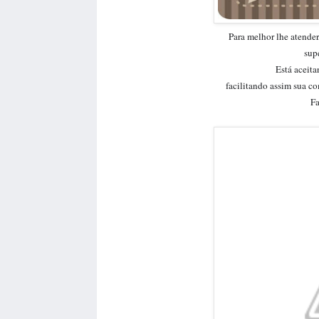
Para melhor lhe atende
🥧
🍩
sup
Está aceita
facilitando assim sua c
Fa