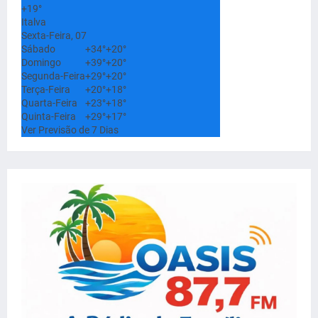
+
19°
Italva
Sexta-Feira, 07
Sábado
+
34°
+
20°
Domingo
+
39°
+
20°
Segunda-Feira
+
29°
+
20°
Terça-Feira
+
20°
+
18°
Quarta-Feira
+
23°
+
18°
Quinta-Feira
+
29°
+
17°
Ver Previsão de 7 Dias