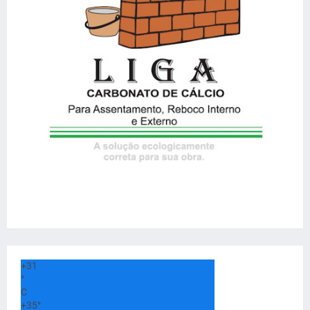
+
31
°
C
+
35°