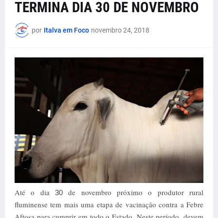
TERMINA DIA 30 DE NOVEMBRO
por
Italva em Foco
novembro 24, 2018
Até o dia
de novembro próximo o produtor rural
30
fluminense tem mais uma etapa de vacinação contra a Febre
Aftosa para cumprir em todo o Estado. Neste período, devem