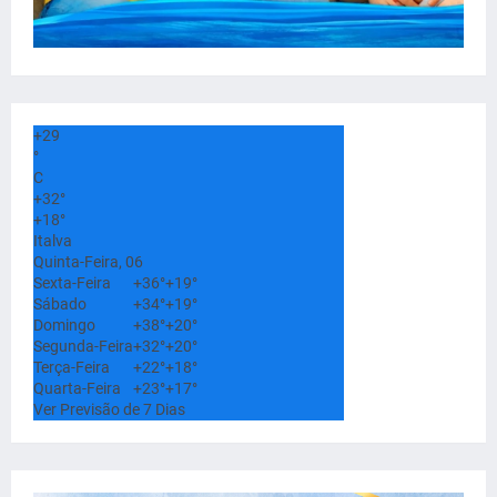
+
29
°
C
+
32°
+
18°
Italva
Quinta-Feira, 06
Sexta-Feira
+
36°
+
19°
Sábado
+
34°
+
19°
Domingo
+
38°
+
20°
Segunda-Feira
+
32°
+
20°
Terça-Feira
+
22°
+
18°
Quarta-Feira
+
23°
+
17°
Ver Previsão de 7 Dias