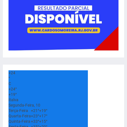
+
24
°
C
+
24°
+
19°
Italva
Segunda-Feira, 10
Terça-Feira
+
21°
+
19°
Quarta-Feira
+
23°
+
17°
Quinta-Feira
+
33°
+
15°
Sexta-Feira
+
35°
+
20°