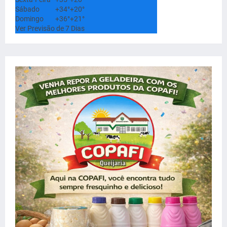
Sábado
+
34°
+
20°
Domingo
+
36°
+
21°
Ver Previsão de 7 Dias