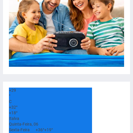
+
29
°
C
+
32°
+
18°
Italva
Quinta-Feira, 06
Sexta-Feira
+
36°
+
19°