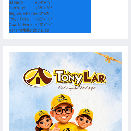
Sábado
+
34°
+
19°
Domingo
+
38°
+
20°
Segunda-Feira
+
32°
+
20°
Terça-Feira
+
22°
+
18°
Quarta-Feira
+
23°
+
17°
Ver Previsão de 7 Dias