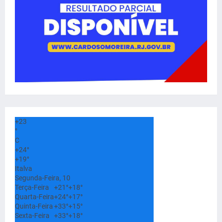
+
23
°
C
+
24°
+
19°
Italva
Segunda-Feira, 10
Terça-Feira
+
21°
+
18°
Quarta-Feira
+
24°
+
17°
Quinta-Feira
+
33°
+
15°
Sexta-Feira
+
33°
+
18°