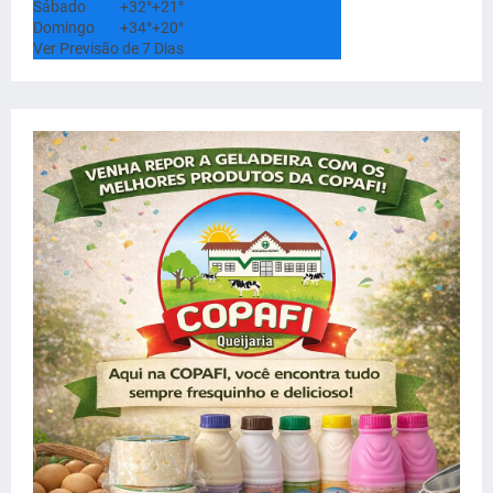
Sábado
+
32°
+
21°
Domingo
+
34°
+
20°
Ver Previsão de 7 Dias