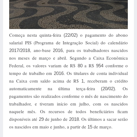
Começa nesta quinta-feira
o pagamento do abono
(22/02)
salarial PIS (Programa de Integração Social) do calendário
, ano-base
, para os trabalhadores nascidos
2017/2018
2016
nos meses de março e abril. Segundo a Caixa Econômica
Federal, os valores variam de R$
a R$
conforme o
80
954
tempo de trabalho em
.
Os titulares de conta individual
2016
na Caixa com saldo acima de R$
, receberam o crédito
1
automaticamente na última terça-feira
.
Os
(20/02)
pagamentos são realizados conforme o mês de nascimento do
trabalhador, e tiveram início em julho, com os nascidos
naquele mês. Os recursos de todos beneficiários ficam
disponíveis até
de junho de
. Os últimos a sacar serão
29
2018
os nascidos em maio e junho, a partir de
de março.
15