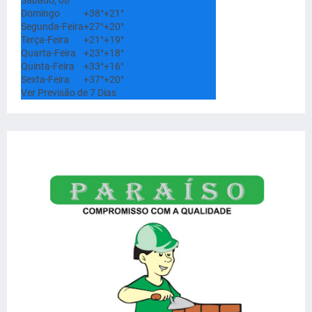
Domingo
+
38°
+
21°
Segunda-Feira
+
27°
+
20°
Terça-Feira
+
21°
+
19°
Quarta-Feira
+
23°
+
18°
Quinta-Feira
+
33°
+
16°
Sexta-Feira
+
37°
+
20°
Ver Previsão de 7 Dias