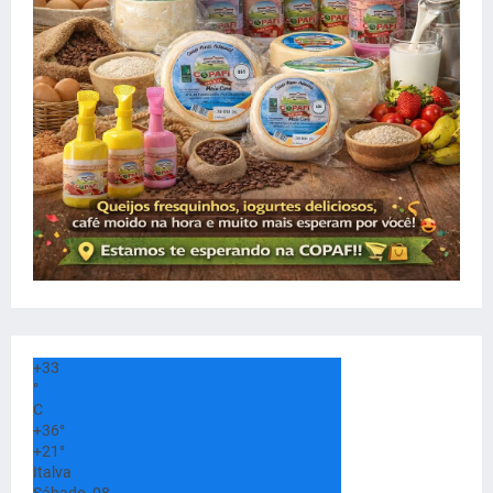
+
33
°
C
+
36°
+
21°
Italva
Sábado, 08