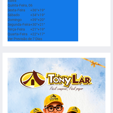
Italva
Quinta-Feira, 06
Sexta-Feira
+
36°
+
19°
Sábado
+
34°
+
19°
Domingo
+
39°
+
20°
Segunda-Feira
+
30°
+
21°
Terça-Feira
+
21°
+
19°
Quarta-Feira
+
22°
+
17°
Ver Previsão de 7 Dias