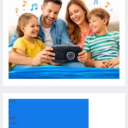
+
29
°
C
+
32°
+
18°