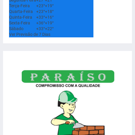
Terça-Feira
+
23°
+
19°
Quarta-Feira
+
23°
+
18°
Quinta-Feira
+
33°
+
16°
Sexta-Feira
+
36°
+
19°
Sábado
+
33°
+
22°
Ver Previsão de 7 Dias