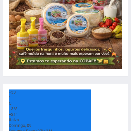
+
33
°
C
+
36°
+
21°
Italva
Domingo, 09
Segunda-Feira
+
27°
+
21°