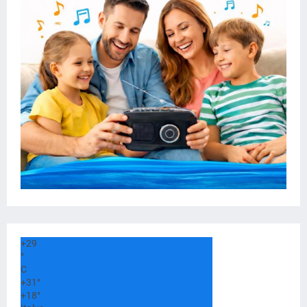
+
29
°
C
+
31°
+
18°