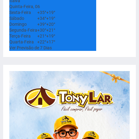
Italva
Quinta-Feira, 06
Sexta-Feira
+
35°
+
19°
Sábado
+
34°
+
19°
Domingo
+
39°
+
20°
Segunda-Feira
+
30°
+
21°
Terça-Feira
+
21°
+
19°
Quarta-Feira
+
22°
+
17°
Ver Previsão de 7 Dias