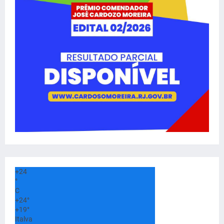
+
24
°
C
+
24°
+
19°
Italva