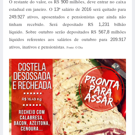
O restante do valor, os R$
milhões, deve entrar no caixa
900
estadual em janeiro. O
º salário de
será quitado para
13
2016
ativos, aposentados e pensionistas que ainda não
249.927
tinham recebido. Será depositado R$
bilhão
1,231
líquido. Sobre outubro serão depositados R$
milhões
567,8
líquidos referentes aos salários de outubro para
209.917
ativos, inativos e pensionistas.
Fonte: O Dia