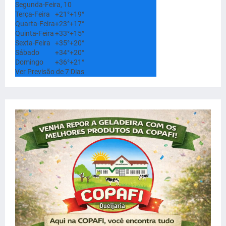
Segunda-Feira, 10
Terça-Feira
+
21°
+
19°
Quarta-Feira
+
23°
+
17°
Quinta-Feira
+
33°
+
15°
Sexta-Feira
+
35°
+
20°
Sábado
+
34°
+
20°
Domingo
+
36°
+
21°
Ver Previsão de 7 Dias