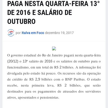
PAGA NESTA QUARTA-FEIRA 13°
DE 2016 E SALÁRIO DE
OUTUBRO
por
Italva em Foco
dezembro 19, 2017
O governo estadual do Ro de Janeiro pagará nesta quarta-feira
o
º salário de
e os salários de outubro para o
(20/12)
13
2016
funcionalismo, em um total de R$
bilhões. A informação foi
2
divulgada pelo estado há pouco. Os recursos são da operação
de crédito de R$
bilhões com o BNP Paribas. O estado
2,9
recebe, nesta primeira leva, R$
bilhões, que serão
2
destinados para os pagamentos de atrasados dos servidores
ativos, aposentados e pensionistas.