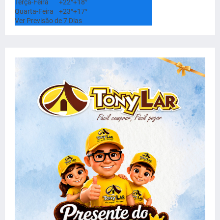
Terça-Feira
+
22°
+
18°
Quarta-Feira
+
23°
+
17°
Ver Previsão de 7 Dias