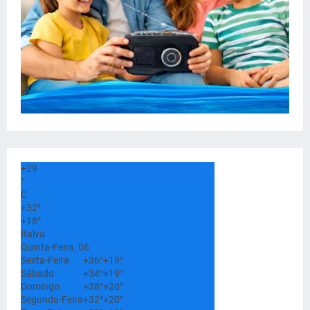
+
29
°
C
+
32°
+
18°
Italva
Quinta-Feira, 06
Sexta-Feira
+
36°
+
19°
Sábado
+
34°
+
19°
Domingo
+
38°
+
20°
Segunda-Feira
+
32°
+
20°