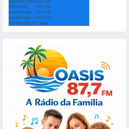
Segunda-Feira
+
28°
+
20°
Terça-Feira
+
20°
+
19°
Quarta-Feira
+
24°
+
18°
Quinta-Feira
+
29°
+
17°
Ver Previsão de 7 Dias