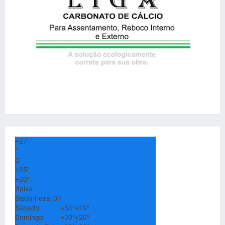
+
27
°
C
+
35°
+
20°
Italva
Sexta-Feira, 07
Sábado
+
34°
+
19°
Domingo
+
39°
+
20°