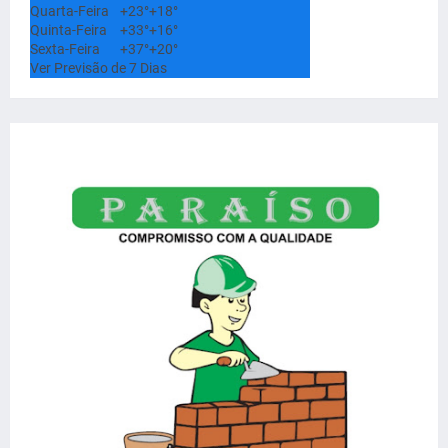
Quarta-Feira
+
23°
+
18°
Quinta-Feira
+
33°
+
16°
Sexta-Feira
+
37°
+
20°
Ver Previsão de 7 Dias