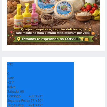
+
32
°
C
+
35°
+
21°
Italva
Sábado, 08
Domingo
+
38°
+
21°
Segunda-Feira
+
27°
+
20°
Terça-Feira
+
21°
+
19°