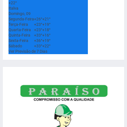
+
22°
Italva
Domingo, 09
Segunda-Feira
+
26°
+
21°
Terça-Feira
+
23°
+
19°
Quarta-Feira
+
23°
+
18°
Quinta-Feira
+
33°
+
16°
Sexta-Feira
+
36°
+
19°
Sábado
+
33°
+
22°
Ver Previsão de 7 Dias