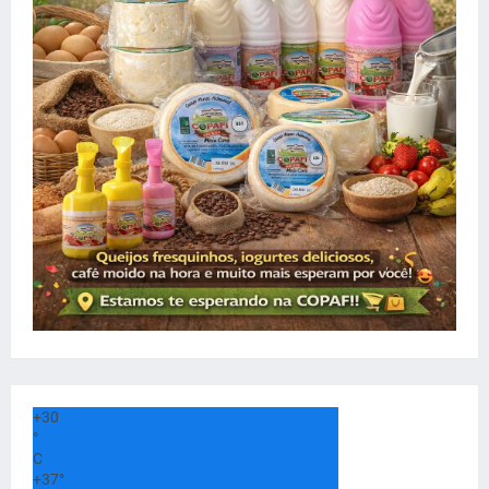
+
30
°
C
+
37°