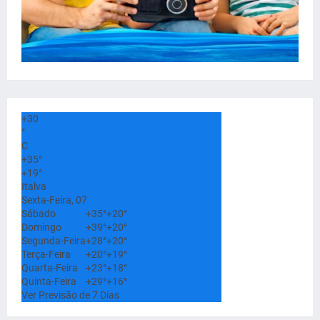
+
30
°
C
+
35°
+
19°
Italva
Sexta-Feira, 07
Sábado
+
35°
+
20°
Domingo
+
39°
+
20°
Segunda-Feira
+
28°
+
20°
Terça-Feira
+
20°
+
19°
Quarta-Feira
+
23°
+
18°
Quinta-Feira
+
29°
+
16°
Ver Previsão de 7 Dias