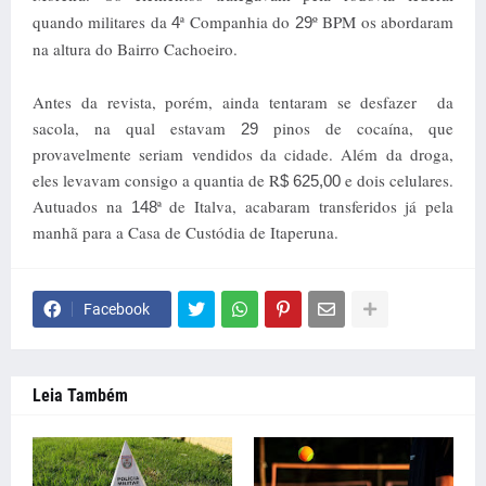
quando militares da
ª Companhia do
º BPM os abordaram
4
29
na altura do Bairro Cachoeiro.
Antes da revista, porém, ainda tentaram se desfazer da
sacola, na qual estavam
pinos de cocaína, que
29
provavelmente seriam vendidos da cidade. Além da droga,
eles levavam consigo a quantia de R
e dois celulares.
$ 625,00
Autuados na
ª de Italva, acabaram transferidos já pela
148
manhã para a Casa de Custódia de Itaperuna.
Facebook
Leia Também