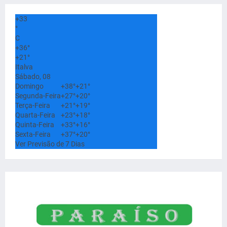
+
33
°
C
+
36°
+
21°
Italva
Sábado, 08
Domingo
+
38°
+
21°
Segunda-Feira
+
27°
+
20°
Terça-Feira
+
21°
+
19°
Quarta-Feira
+
23°
+
18°
Quinta-Feira
+
33°
+
16°
Sexta-Feira
+
37°
+
20°
Ver Previsão de 7 Dias