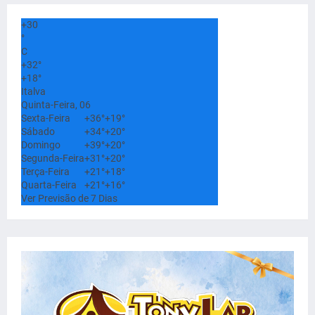
+
30
°
C
+
32°
+
18°
Italva
Quinta-Feira, 06
Sexta-Feira
+
36°
+
19°
Sábado
+
34°
+
20°
Domingo
+
39°
+
20°
Segunda-Feira
+
31°
+
20°
Terça-Feira
+
21°
+
18°
Quarta-Feira
+
21°
+
16°
Ver Previsão de 7 Dias