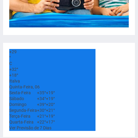
+
29
°
C
+
32°
+
18°
Italva
Quinta-Feira, 06
Sexta-Feira
+
35°
+
19°
Sábado
+
34°
+
19°
Domingo
+
39°
+
20°
Segunda-Feira
+
30°
+
21°
Terça-Feira
+
21°
+
19°
Quarta-Feira
+
22°
+
17°
Ver Previsão de 7 Dias