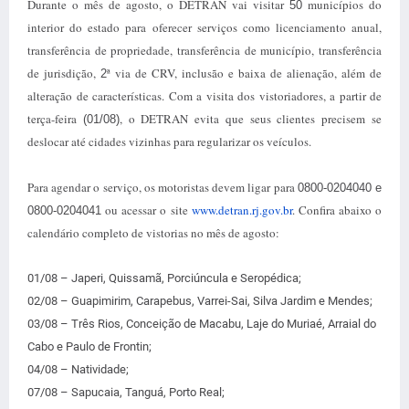
Durante o mês de agosto, o DETRAN vai visitar
municípios do
50
interior do estado para oferecer serviços como licenciamento anual,
transferência de propriedade, transferência de município, transferência
de jurisdição,
ª via de CRV, inclusão e baixa de alienação, além de
2
alteração de características. Com a visita dos vistoriadores, a partir de
terça-feira
, o DETRAN evita que seus clientes precisem se
(01/08)
deslocar até cidades vizinhas para regularizar os veículos.
Para agendar o serviço, os motoristas devem ligar para
0800-0204040 e
ou acessar o site
www.detran.rj.gov.br
. Confira abaixo o
0800-0204041
calendário completo de vistorias no mês de agosto:
01/08 – Japeri, Quissamã, Porciúncula e Seropédica;
02/08 – Guapimirim, Carapebus, Varrei-Sai, Silva Jardim e Mendes;
03/08 – Três Rios, Conceição de Macabu, Laje do Muriaé, Arraial do
Cabo e Paulo de Frontin;
04/08 – Natividade;
07/08 – Sapucaia, Tanguá, Porto Real;