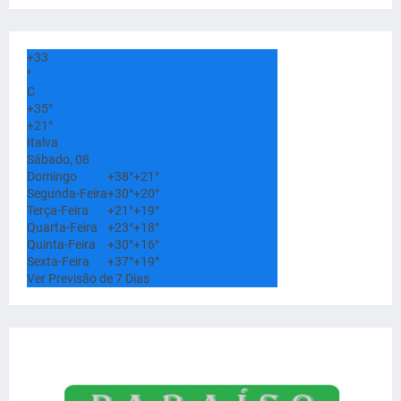
+
33
°
C
+
35°
+
21°
Italva
Sábado, 08
Domingo
+
38°
+
21°
Segunda-Feira
+
30°
+
20°
Terça-Feira
+
21°
+
19°
Quarta-Feira
+
23°
+
18°
Quinta-Feira
+
30°
+
16°
Sexta-Feira
+
37°
+
19°
Ver Previsão de 7 Dias