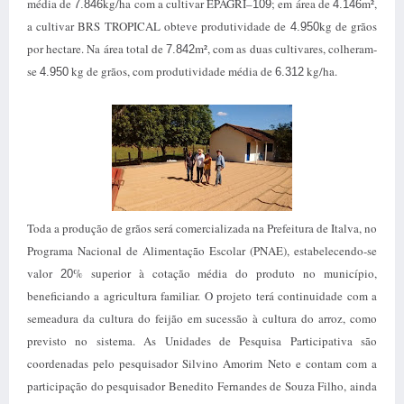
média de
kg/ha com a cultivar EPAGRI–
; em área de
m²,
7.846
109
4.146
a cultivar BRS TROPICAL obteve produtividade de
kg de grãos
4.950
por hectare. Na área total de
m², com as duas cultivares, colheram-
7.842
se
kg de grãos, com produtividade média de
kg/ha.
4.950
6.312
Toda a produção de grãos será comercializada na Prefeitura de Italva, no
Programa Nacional de Alimentação Escolar (PNAE), estabelecendo-se
valor
% superior à cotação média do produto no município,
20
beneficiando a agricultura familiar.
O projeto terá continuidade com a
semeadura da cultura do feijão em sucessão à cultura do arroz, como
previsto no sistema. As Unidades de Pesquisa Participativa são
coordenadas pelo pesquisador Silvino Amorim Neto e contam com a
participação do pesquisador Benedito Fernandes de Souza Filho, ainda