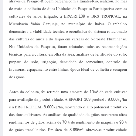
através da Pesagro-Rio, em parceria com a Emater-Rio, realizou, no mês
de maio, a colheita de duas Unidades de Pesquisa Participativa com as
cultivares de arroz irrigado, a EPAGRI-
e BRS TROPICAL, na
109
Microbacia Valão Carqueja, no município de Italva. O trabalho
demonstrou a viabilidade técnica e econômica do sistema rotacionado
das culturas do arroz e do feijão em várzeas do Noroeste Fluminense.
Nas Unidades de Pesquisa, foram adotadas todas as recomendações
técnicas para a cultura: escolha da área, análises de fertilidade do solo,
preparo do solo, irrigação, densidade de semeadura, controle de
invasoras, espaçamento entre linhas, época ideal de colheita e secagem
dos grãos.
Antes da colheita, foi retirada uma amostra de
m
de cada cultivar
10
²
para avaliação da produtividade. A EPAGRI–
produziu
kg/ha
109
9.000
e a BRS TROPICAL
kg/ha, mostrando o alto potencial produtivo
8.600
das duas cultivares. As análises de qualidade de grãos mostraram altos
rendimentos de grãos, acima de
% de rendimento de máquina e
%
70
93
de grãos translúcidos. Em área de
m², obteve-se produtividade
3.696