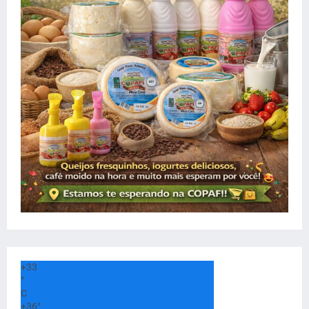
+
33
°
C
+
36°