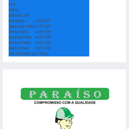
+
21°
Italva
Sábado, 08
Domingo
+
38°
+
21°
Segunda-Feira
+
27°
+
20°
Terça-Feira
+
21°
+
19°
Quarta-Feira
+
23°
+
18°
Quinta-Feira
+
33°
+
16°
Sexta-Feira
+
37°
+
20°
Ver Previsão de 7 Dias