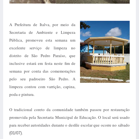
A Prefeitura de Italva, por meio da
Secretaria de Ambiente e Limpeza
Pública, promoveu esta semana um
excelente serviço de limpeza no
distrito de São Pedro Paraíso, que
inclusive estará em festa neste fim de
semana por conta das comemorações
pelo seu padroeiro São Pedro. A
limpeza contou com varrição, capina,
poda e pintura.
O tradicional coreto da comunidade também passou por restauração
promovida pela Secretaria Municipal de Educação. O local será usado
para receber autoridades durante o desfile escolar que ocorre no sábado
.
(01/07)