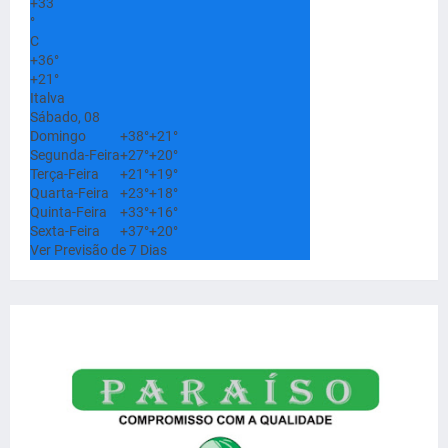
+
33
°
C
+
36°
+
21°
Italva
Sábado, 08
Domingo
+
38°
+
21°
Segunda-Feira
+
27°
+
20°
Terça-Feira
+
21°
+
19°
Quarta-Feira
+
23°
+
18°
Quinta-Feira
+
33°
+
16°
Sexta-Feira
+
37°
+
20°
Ver Previsão de 7 Dias