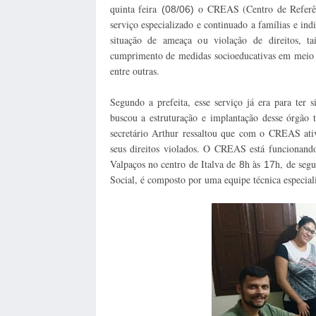
quinta feira
o CREAS (Centro de Referênci
(08/06)
serviço especializado e continuado a famílias e ind
situação de ameaça ou violação de direitos, tais
cumprimento de medidas socioeducativas em meio ab
entre outras.
Segundo a prefeita, esse serviço já era para ter
buscou a estruturação e implantação desse órgão 
secretário Arthur ressaltou que com o CREAS ativ
seus direitos violados. O CREAS está funcionand
Valpaços no centro de Italva de
h às
h, de segu
8
17
Social, é composto por uma equipe técnica especiali