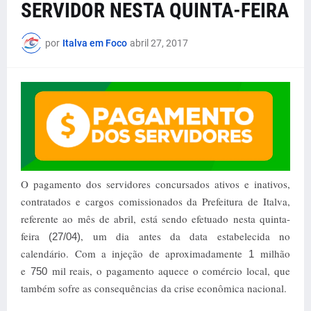
SERVIDOR NESTA QUINTA-FEIRA
por
Italva em Foco
abril 27, 2017
O pagamento dos servidores concursados ativos e inativos,
contratados e cargos comissionados da Prefeitura de Italva,
referente ao mês de abril, está sendo efetuado nesta quinta-
feira
, um dia antes da data estabelecida no
(27/04)
calendário. Com a injeção de aproximadamente
milhão
1
e
mil reais, o pagamento aquece o comércio local, que
750
também sofre as consequências da crise econômica nacional.