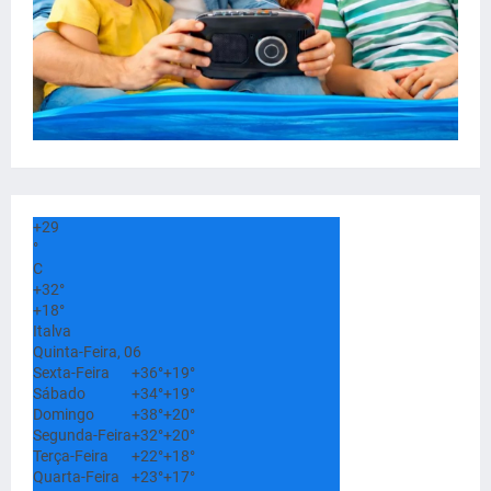
+
29
°
C
+
32°
+
18°
Italva
Quinta-Feira, 06
Sexta-Feira
+
36°
+
19°
Sábado
+
34°
+
19°
Domingo
+
38°
+
20°
Segunda-Feira
+
32°
+
20°
Terça-Feira
+
22°
+
18°
Quarta-Feira
+
23°
+
17°