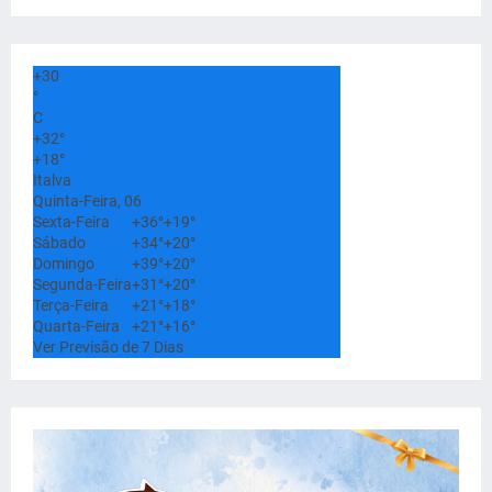
+
30
°
C
+
32°
+
18°
Italva
Quinta-Feira, 06
Sexta-Feira
+
36°
+
19°
Sábado
+
34°
+
20°
Domingo
+
39°
+
20°
Segunda-Feira
+
31°
+
20°
Terça-Feira
+
21°
+
18°
Quarta-Feira
+
21°
+
16°
Ver Previsão de 7 Dias