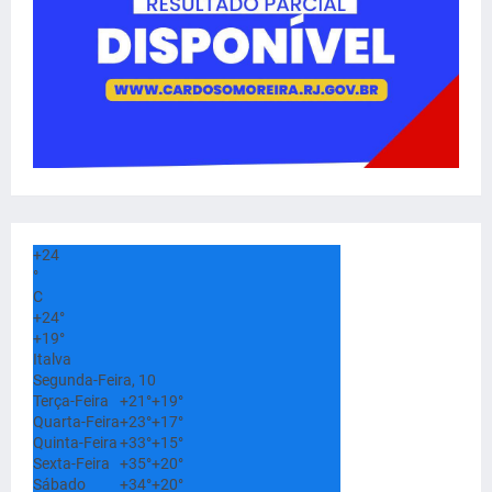
+
24
°
C
+
24°
+
19°
Italva
Segunda-Feira, 10
Terça-Feira
+
21°
+
19°
Quarta-Feira
+
23°
+
17°
Quinta-Feira
+
33°
+
15°
Sexta-Feira
+
35°
+
20°
Sábado
+
34°
+
20°