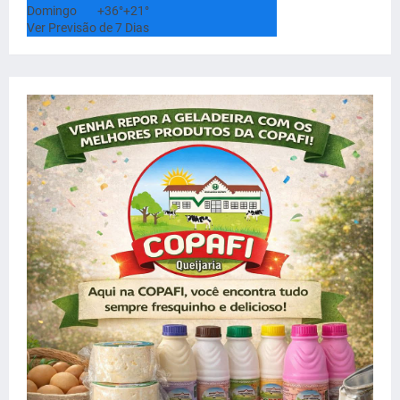
Domingo
+
36°
+
21°
Ver Previsão de 7 Dias