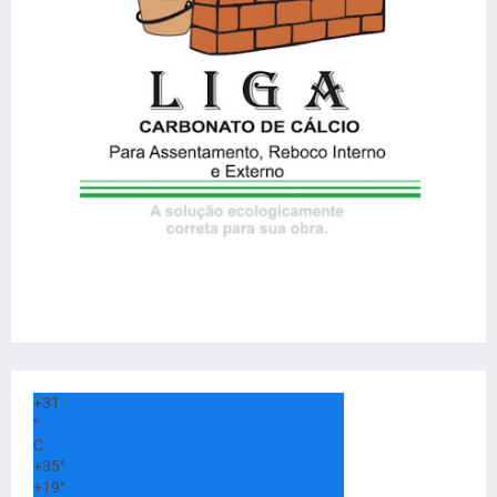
+
31
°
C
+
35°
+
19°