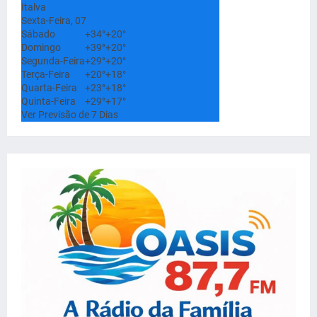
Italva
Sexta-Feira, 07
Sábado
+
34°
+
20°
Domingo
+
39°
+
20°
Segunda-Feira
+
29°
+
20°
Terça-Feira
+
20°
+
18°
Quarta-Feira
+
23°
+
18°
Quinta-Feira
+
29°
+
17°
Ver Previsão de 7 Dias