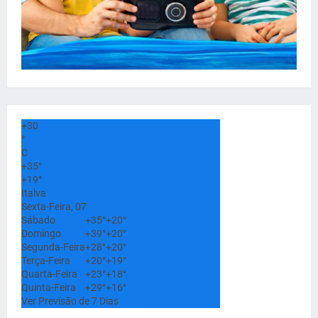
+
30
°
C
+
35°
+
19°
Italva
Sexta-Feira, 07
Sábado
+
35°
+
20°
Domingo
+
39°
+
20°
Segunda-Feira
+
28°
+
20°
Terça-Feira
+
20°
+
19°
Quarta-Feira
+
23°
+
18°
Quinta-Feira
+
29°
+
16°
Ver Previsão de 7 Dias