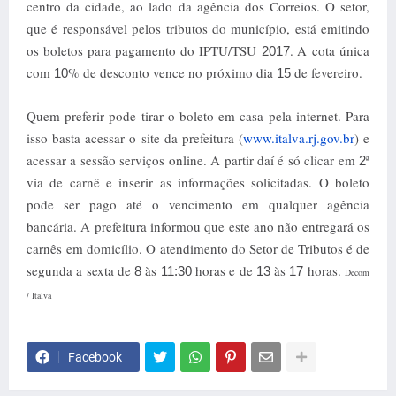
centro da cidade, ao lado da agência dos Correios. O setor,
que é responsável pelos tributos do município, está emitindo
os boletos para pagamento do IPTU/TSU
. A cota única
2017
com
% de desconto vence no próximo dia
de fevereiro.
10
15
Quem preferir pode tirar o boleto em casa pela internet. Para
isso basta acessar o site da prefeitura (
www.italva.rj.gov.br
) e
acessar a sessão serviços online. A partir daí é só clicar em
ª
2
via de carnê e inserir as informações solicitadas. O boleto
pode ser pago até o vencimento em qualquer agência
bancária. A prefeitura informou que este ano não entregará os
carnês em domicílio. O atendimento do Setor de Tributos é de
segunda a sexta de
às
horas e de
às
horas.
8
11:30
13
17
Decom
/ Italva
Facebook