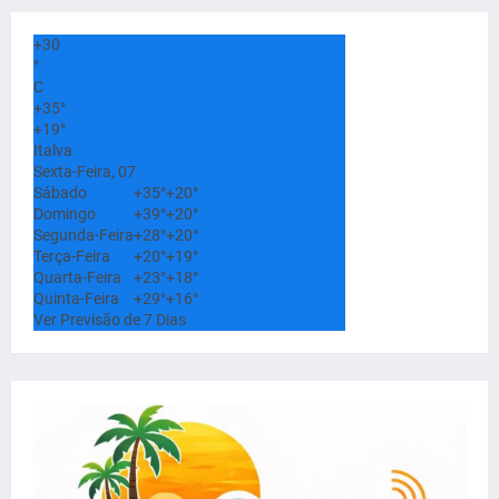
+
30
°
C
+
35°
+
19°
Italva
Sexta-Feira, 07
Sábado
+
35°
+
20°
Domingo
+
39°
+
20°
Segunda-Feira
+
28°
+
20°
Terça-Feira
+
20°
+
19°
Quarta-Feira
+
23°
+
18°
Quinta-Feira
+
29°
+
16°
Ver Previsão de 7 Dias