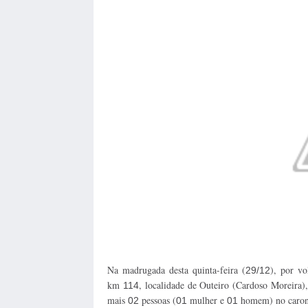
Na madrugada desta quinta-feira (
), por v
29/12
km
, localidade de Outeiro (Cardoso Moreir
114
mais
pessoas (
mulher e
homem) no caron
02
01
01