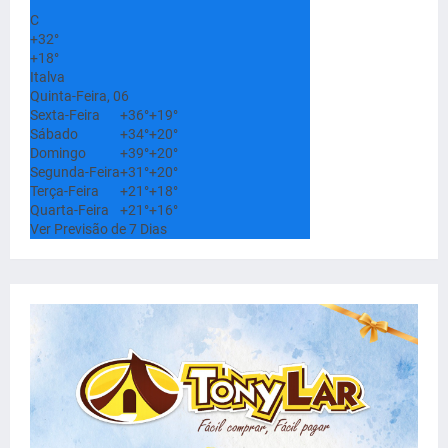
°
C
+
32°
+
18°
Italva
Quinta-Feira, 06
Sexta-Feira
+
36°
+
19°
Sábado
+
34°
+
20°
Domingo
+
39°
+
20°
Segunda-Feira
+
31°
+
20°
Terça-Feira
+
21°
+
18°
Quarta-Feira
+
21°
+
16°
Ver Previsão de 7 Dias