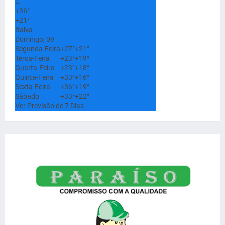
C
+
36°
+
21°
Italva
Domingo, 09
Segunda-Feira
+
27°
+
21°
Terça-Feira
+
23°
+
19°
Quarta-Feira
+
23°
+
18°
Quinta-Feira
+
33°
+
16°
Sexta-Feira
+
36°
+
19°
Sábado
+
33°
+
22°
Ver Previsão de 7 Dias