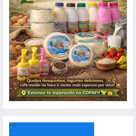
+
33
°