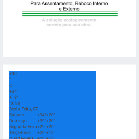
+
30
°
C
+
34°
+
19°
Italva
Sexta-Feira, 07
Sábado
+
34°
+
20°
Domingo
+
39°
+
20°
Segunda-Feira
+
29°
+
20°
Terça-Feira
+
20°
+
18°
Quarta-Feira
+
23°
+
18°