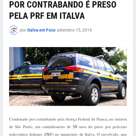
POR CONTRABANDO É PRESO
PELA PRF EM ITALVA
por
Italva em Foco
setembro 15, 2016
Condenado por contrabando pela Justiça Federal de Franca, no interior
de São Paulo, um caminhoneiro de
anos foi preso por policiais
59
rodoviários federais (PRF) no município de Italva. O envolvido, que