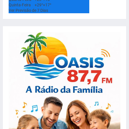
Quinta-Feira
+
29°
+
17°
Ver Previsão de 7 Dias