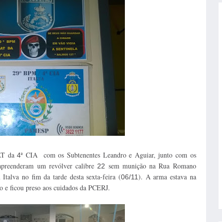
GAT da
ª CIA com os Subtenentes Leandro e Aguiar, junto com os
4
apreenderam um revólver calibre
sem munição na Rua Romano
22
talva no fim da tarde desta sexta-feira (
). A arma estava na
06/11
o e ficou preso aos cuidados da PCERJ
.