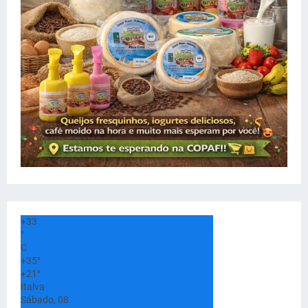
+
33
°
C
+
35°
+
21°
Italva
Sábado, 08