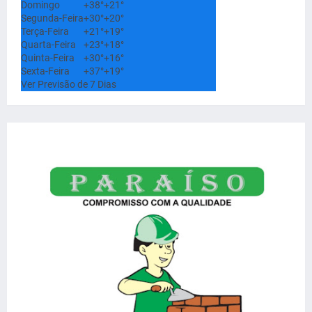
Domingo
+
38°
+
21°
Segunda-Feira
+
30°
+
20°
Terça-Feira
+
21°
+
19°
Quarta-Feira
+
23°
+
18°
Quinta-Feira
+
30°
+
16°
Sexta-Feira
+
37°
+
19°
Ver Previsão de 7 Dias