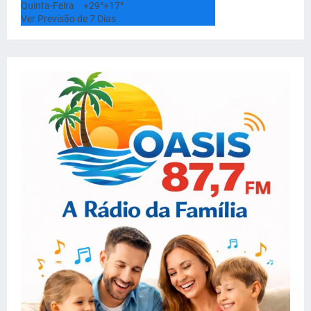
Quinta-Feira
+
29°
+
17°
Ver Previsão de 7 Dias