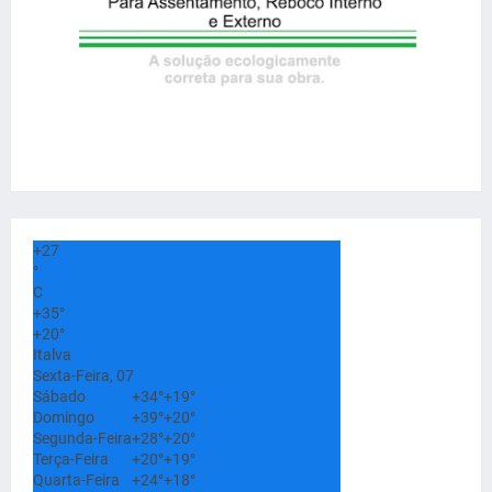
+
27
°
C
+
35°
+
20°
Italva
Sexta-Feira, 07
Sábado
+
34°
+
19°
Domingo
+
39°
+
20°
Segunda-Feira
+
28°
+
20°
Terça-Feira
+
20°
+
19°
Quarta-Feira
+
24°
+
18°